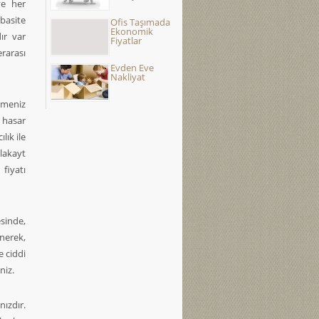
ve her
basite
Ofis Taşımada
Ekonomik
dır var
Fiyatlar
rarası
Evden Eve
Nakliyat
nmeniz
n hasar
lık ile
lakayt
 fiyatı
sinde,
enerek,
e ciddi
niz.
nızdır.