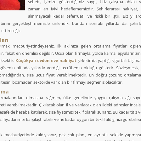
sebebi, işimize gösterdiğimiz saygı, titiz çalışma ahlakı 
zaman en iyiyi hedeflememizdir. Şehirlerarası nakliyat, 
alınmayacak kadar teferruatlı ve riskli bir iştir. Biz yıllar
irini gerçekleştirmemizle ünlendik, bundan sonraki yıllarda da, şehirle
 ettireceğiz.
ları
 taşımak mecburiyetindeyseniz, ilk aklınıza gelen ortalama fiyatları öğre
dir, fakat en önemlisi değildir. Ucuz olan firmayla; yolda kalma, eşyalarınızı
üksektir.
Küçükyalı evden eve nakliyat
şirketimiz, yaptığı sigortalı taşımacı
venin altında yıllardır verdiği tecrübenin olduğu gösterir. Sözleşmesiz, 
i yapmadığından, size ucuz fiyat verebilmektedir. En doğru çözüm; ortalama
kalitesini bozmadan sektörde var olan bir firmayı seçmeniz olacaktır.
lama
 firmalarından olmasına rağmen, ülke genelinde yaygın çalışma ağı saye
creti verebilmektedir. Çıkılacak olan il ve varılacak olan ildeki adresler incel
safe de hesaba katılarak, size fiyatımızı teklif olarak sunarız. Bu kadar titiz v
 fiyatlarımızı karşılaştırabilir ve ne kadar uygun bir teklif aldığınızı görebilirsi
k mecburiyetinde kaldıysanız, pek çok planı, en ayrıntılı şekilde yapmışsı