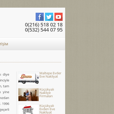
0(216) 518 02 18
0(532) 544 07 95
TIŞIM
Maltepe Evden
ı diye
Eve Nakliyat
inciyle
n, tam
Küçükyalı
ı yine
Nakliye
Firmaları
mızdan
r. 1996
Küçükyalı
Evden Eve
eçerli
Nakliyat