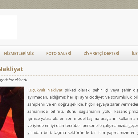
HIZMETLERIMIZ
FOTO GALERI
ZIYARETÇI DEFTERI
İLE
Nakliyat
gorisine eklendi.
Küçükyalı Nakliyat
şirketi olarak, şehir içi veya şehir dış
ayırmadan, aldığımız her işi aynı ciddiyet ve sorumluluk bil
sahiplenir ve en doğru şekilde, hiçbir eşyaya zarar vermede
zamanında bitiririz. Bunu sağlamanın yolu, kazandığımız
işimize yatırarak, en son model taşıma araçlarını kullanma
ve işinde en iyi olan tecrübeli personelle çalışmamızda geçe
yılından beri, taşıma sektöründe bir isim yapmamızın en g