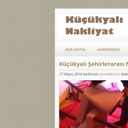
ANA SAYFA
HAKKIMIZDA
Küçükyalı Şehirlerarası 
17 Mayıs 2016 tarihinde
Hizmetlerimiz
kate