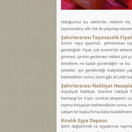
olduğumuz bu sektörde, risklerin hiç b
taşımacılıkta, sıfır risk ile çalışmayı devam
Şehirlerarası Taşımacılık Fiyat
Evinizi veya işyerinizi, şehirlerarası
gerektiğidir. Fiyat, çok önemli bir etken
görmesi, işinizin gecikmesi riskleri çok y
kendisine ne kadar güvendiğini ve bu gü
şirketler, işin gerektirdiği maliyetler
belirledikten sonra, bizim gibi 20 yıldır 
Şehirlerarası Nakliyat Hesap
Küçükyalı Nakliyat, İstanbul nakliyat
herhangi bir il için, ücretsiz ekspertiz ü
taşıma ihtiyaçları belirlendikten sonra, me
çalışan bir başka firma daha bulabilirseniz,
Kiralık Eşya Deposu
Şehir değiştirmek ve eşyalarınızı taşıma